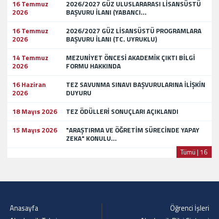
16 Temmuz
2026/2027 GÜZ ULUSLARARASI LİSANSÜSTÜ
2026
BAŞVURU İLANI (YABANCI...
16 Temmuz
2026/2027 GÜZ LİSANSÜSTÜ PROGRAMLARA
2026
BAŞVURU İLANI (TC. UYRUKLU)
14 Temmuz
MEZUNİYET ÖNCESİ AKADEMİK ÇIKTI BİLGİ
2026
FORMU HAKKINDA
16 Haziran
TEZ SAVUNMA SINAVI BAŞVURULARINA İLİŞKİN
2026
DUYURU
18 Mayıs 2026
TEZ ÖDÜLLERİ SONUÇLARI AÇIKLANDI
15 Mayıs 2026
"ARAŞTIRMA VE ÖĞRETİM SÜRECİNDE YAPAY
ZEKA" KONULU...
Tümü | 16
Anasayfa
Öğrenci İşleri