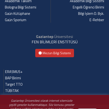
Akademik Takvim
Akademik Bilgi Sistemi
Bologna Bilgi Sistemi
Engelli Öğrenci Birimi
Gaün Kütüphane
Bilgi İşlem D. Bşk.
Gaün Sporium
E-Rehber
Gaziantep
Üniversitesi
FEN BİLİMLERİ ENSTİTÜSÜ
Mezun Bilgi Sistemi
ERASMUS+
BAP Birimi
Target TTO
TÜBİTAK
Gaziantep Üniversitesi olarak internet sitemizde
çeşitli çerezler kullanmaktayız. Söz konusu çerezler
sayfanın sağlıklı çalışması ve daha iyi bir ziyaretçi