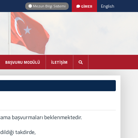
English
Mezun Bilgi Sistemi
GİMER
BAŞVURU MODÜLÜ
İLETİŞİM
rograma başvurmaları beklenmektedir.
ildiği takdirde,