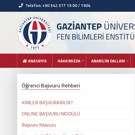
Telefon: +90 342 317 19 00 / 1904
GAZİANTEP
ÜNİVERS
FEN BİLİMLERİ ENSTİT
ANASAYFA
HAKKIMIZDA
ANABİLİM DALLARI
Öğrenci Başvuru Rehberi
KİMLER BAŞVURABİLİR?
ONLINE BAŞVURU MODÜLÜ
Başvuru Kılavuzu