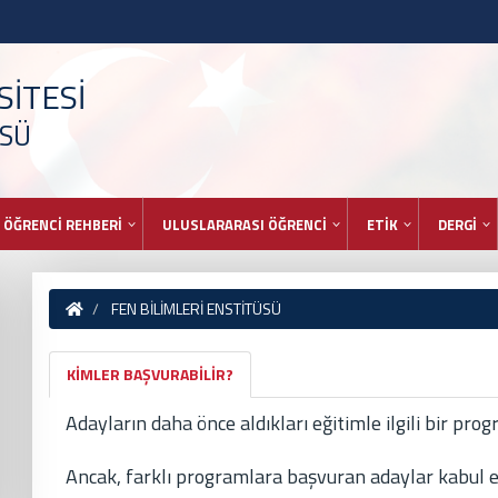
İTESİ
ÜSÜ
ÖĞRENCİ REHBERİ
ULUSLARARASI ÖĞRENCİ
ETİK
DERGİ
FEN BİLİMLERİ ENSTİTÜSÜ
KİMLER BAŞVURABİLİR?
Adayların daha önce aldıkları eğitimle ilgili bir p
Ancak, farklı programlara başvuran adaylar kabul ed