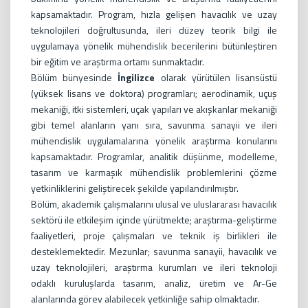
kapsamaktadır. Program, hızla gelişen havacılık ve uzay
teknolojileri doğrultusunda, ileri düzey teorik bilgi ile
uygulamaya yönelik mühendislik becerilerini bütünleştiren
bir eğitim ve araştırma ortamı sunmaktadır.
Bölüm bünyesinde
İngilizce
olarak yürütülen lisansüstü
(yüksek lisans ve doktora) programları; aerodinamik, uçuş
mekaniği, itki sistemleri, uçak yapıları ve akışkanlar mekaniği
gibi temel alanların yanı sıra, savunma sanayii ve ileri
mühendislik uygulamalarına yönelik araştırma konularını
kapsamaktadır. Programlar, analitik düşünme, modelleme,
tasarım ve karmaşık mühendislik problemlerini çözme
yetkinliklerini geliştirecek şekilde yapılandırılmıştır.
Bölüm, akademik çalışmalarını ulusal ve uluslararası havacılık
sektörü ile etkileşim içinde yürütmekte; araştırma-geliştirme
faaliyetleri, proje çalışmaları ve teknik iş birlikleri ile
desteklemektedir. Mezunlar; savunma sanayii, havacılık ve
uzay teknolojileri, araştırma kurumları ve ileri teknoloji
odaklı kuruluşlarda tasarım, analiz, üretim ve Ar-Ge
alanlarında görev alabilecek yetkinliğe sahip olmaktadır.