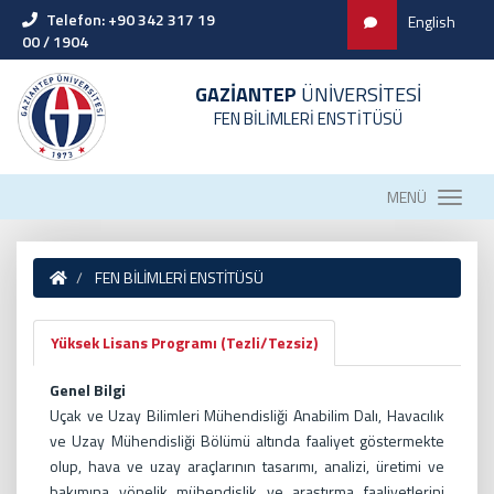
Telefon: +90 342 317 19
English
00 / 1904
GAZİANTEP
ÜNİVERSİTESİ
FEN BİLİMLERİ ENSTİTÜSÜ
MENÜ
FEN BİLİMLERİ ENSTİTÜSÜ
Yüksek Lisans Programı (Tezli/Tezsiz)
Genel Bilgi
Uçak ve Uzay Bilimleri Mühendisliği Anabilim Dalı, Havacılık
ve Uzay Mühendisliği Bölümü altında faaliyet göstermekte
olup, hava ve uzay araçlarının tasarımı, analizi, üretimi ve
bakımına yönelik mühendislik ve araştırma faaliyetlerini