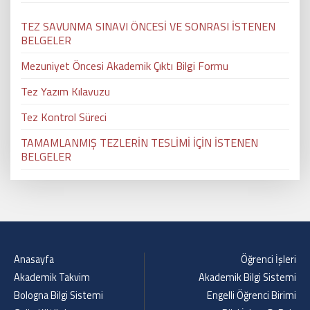
TEZ SAVUNMA SINAVI ÖNCESİ VE SONRASI İSTENEN
BELGELER
Mezuniyet Öncesi Akademik Çıktı Bilgi Formu
Tez Yazım Kılavuzu
Tez Kontrol Süreci
TAMAMLANMIŞ TEZLERİN TESLİMİ İÇİN İSTENEN
BELGELER
Anasayfa
Öğrenci İşleri
Akademik Takvim
Akademik Bilgi Sistemi
Bologna Bilgi Sistemi
Engelli Öğrenci Birimi