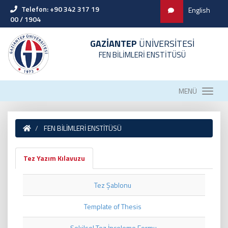
Telefon: +90 342 317 19
English
00 / 1904
GAZİANTEP
ÜNİVERSİTESİ
FEN BİLİMLERİ ENSTİTÜSÜ
MENÜ
FEN BİLİMLERİ ENSTİTÜSÜ
Tez Yazım Kılavuzu
Tez Şablonu
Template of Thesis
Şekilsel Tez İnceleme Formu