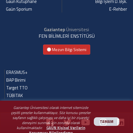
Gaün Kütüphane
Bilgi İşlem D. Bşk.
Gaün Sporium
E-Rehber
Gaziantep
Üniversitesi
FEN BİLİMLERİ ENSTİTÜSÜ
Mezun Bilgi Sistemi
ERASMUS+
BAP Birimi
Target TTO
TÜBİTAK
Gaziantep Üniversitesi olarak internet sitemizde
çeşitli çerezler kullanmaktayız. Söz konusu çerezler
sayfanın sağlıklı çalışması ve daha iyi bir ziyaretçi
TAMAM
deneyimi sunmak için zorunlu olarak
kullanılmaktadır.
GAÜN Kişisel Verilerin
Korunması Bilgilendirme