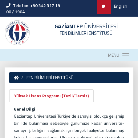
Telefon: +90 342 317 19
English
00 / 1904
GAZİANTEP
ÜNİVERSİTESİ
FEN BİLİMLERİ ENSTİTÜSÜ
MENÜ
FEN BİLİMLERİ ENSTİTÜSÜ
Yüksek Lisans Programı (Tezli/Tezsiz)
Genel Bilgi
Gaziantep Üniversitesi Türkiye’de sanayisi oldukça gelişmiş
bir ilde bulunması sebebiyle günümüze kadar üniversite-
sanayi iş birliğini sağlamak için birçok faaliyette bulunmuş
köklü bir üniversitedir. Oldukça gelişmiş olan Gaziantep