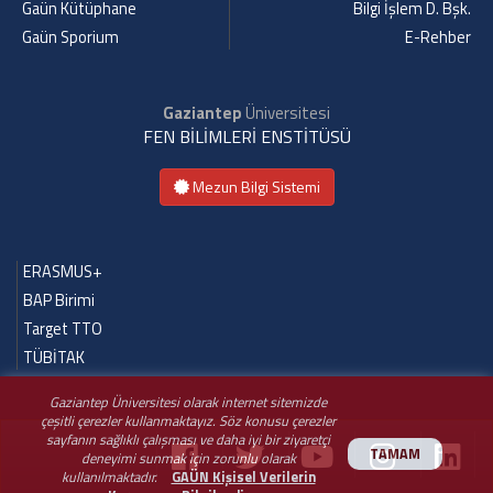
Gaün Kütüphane
Bilgi İşlem D. Bşk.
Gaün Sporium
E-Rehber
Gaziantep
Üniversitesi
FEN BİLİMLERİ ENSTİTÜSÜ
Mezun Bilgi Sistemi
ERASMUS+
BAP Birimi
Target TTO
TÜBİTAK
Gaziantep Üniversitesi olarak internet sitemizde
çeşitli çerezler kullanmaktayız. Söz konusu çerezler
sayfanın sağlıklı çalışması ve daha iyi bir ziyaretçi
TAMAM
deneyimi sunmak için zorunlu olarak
kullanılmaktadır.
GAÜN Kişisel Verilerin