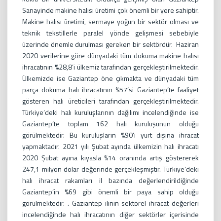
Sanayinde makine halısı üretimi çok önemli bir yere sahiptir.
Makine halısı üretimi, sermaye yoğun bir sektör olması ve
teknik tekstillerle paralel yönde gelişmesi sebebiyle
üzerinde önemle durulması gereken bir sektördür. Haziran
2020 verilerine göre dünyadaki tüm dokuma makine halısı
ihracatının %28,8’i ülkemiz tarafından gerçekleştirilmektedir.
Ülkemizde ise Gaziantep öne çıkmakta ve dünyadaki tüm
parça dokuma halı ihracatının %57’si Gaziantep’te faaliyet
gösteren halı üreticileri tarafından gerçekleştirilmektedir.
Türkiye’deki halı kuruluşlarının dağılımı incelendiğinde ise
Gaziantep’te toplam 162 halı kuruluşunun olduğu
görülmektedir. Bu kuruluşların %90’ı yurt dışına ihracat
yapmaktadır. 2021 yılı Şubat ayında ülkemizin halı ihracatı
2020 Şubat ayına kıyasla %14 oranında artış göstererek
247,1 milyon dolar değerinde gerçekleşmiştir. Türkiye’deki
halı ihracat rakamları il bazında değerlendirildiğinde
Gaziantep’in %69 gibi önemli bir paya sahip olduğu
görülmektedir. . Gaziantep ilinin sektörel ihracat değerleri
incelendiğinde halı ihracatının diğer sektörler içerisinde