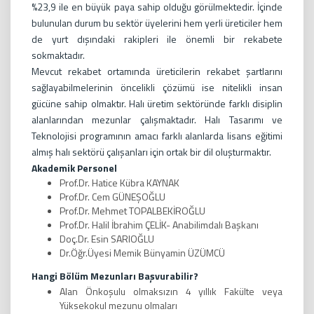
%23,9 ile en büyük paya sahip olduğu görülmektedir. İçinde
bulunulan durum bu sektör üyelerini hem yerli üreticiler hem
de yurt dışındaki rakipleri ile önemli bir rekabete
sokmaktadır.
Mevcut rekabet ortamında üreticilerin rekabet şartlarını
sağlayabilmelerinin öncelikli çözümü ise nitelikli insan
gücüne sahip olmaktır. Halı üretim sektöründe farklı disiplin
alanlarından mezunlar çalışmaktadır. Halı Tasarımı ve
Teknolojisi programının amacı farklı alanlarda lisans eğitimi
almış halı sektörü çalışanları için ortak bir dil oluşturmaktır.
Akademik Personel
Prof.Dr. Hatice Kübra KAYNAK
Prof.Dr. Cem GÜNEŞOĞLU
Prof.Dr. Mehmet TOPALBEKİROĞLU
Prof.Dr. Halil İbrahim ÇELİK- Anabilimdalı Başkanı
Doç.Dr. Esin SARIOĞLU
Dr.Öğr.Üyesi Memik Bünyamin ÜZÜMCÜ
Hangi Bölüm Mezunları Başvurabilir?
Alan Önkoşulu olmaksızın 4 yıllık Fakülte veya
Yüksekokul mezunu olmaları