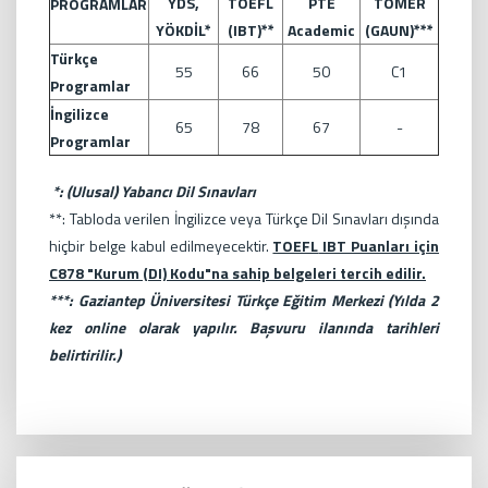
YDS,
TOEFL
PTE
TÖMER
PROGRAMLAR
YÖKDİL*
(IBT)**
Academic
(GAUN)***
Türkçe
55
66
50
C1
Programlar
İngilizce
65
78
67
-
Programlar
*: (Ulusal) Yabancı Dil Sınavları
**: Tabloda verilen İngilizce veya Türkçe Dil Sınavları dışında
hiçbir belge kabul edilmeyecektir.
TOEFL
IBT Puanları için
C878 "Kurum (DI) Kodu"na sahip belgeleri tercih edilir.
***: Gaziantep Üniversitesi Türkçe Eğitim Merkezi (Yılda 2
kez online olarak yapılır. Başvuru ilanında tarihleri
belirtirilir.)