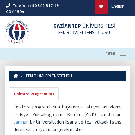
Telefon: +90 342 317 19
English
00 / 1904
GAZİANTEP
ÜNİVERSİTESİ
FEN BİLİMLERİ ENSTİTÜSÜ
MENÜ
FEN BİLİMLERİ ENSTİTÜSÜ
Doktora Programları
Doktora programlarına başvurmak isteyen adayların,
Türkiye Yükseköğretim Kurulu (YÖK) tarafından
tanınan
bir Üniversiteden
lisans
ve
tezli yüksek lisans
derecesi almış olması gerekmektedir.