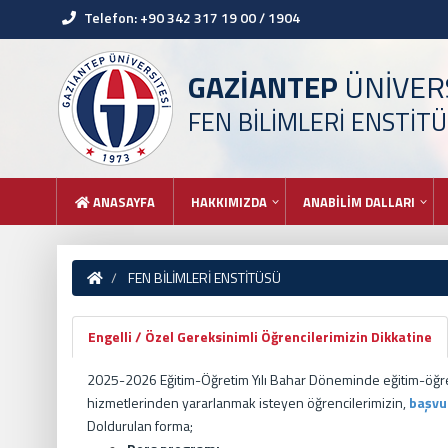
Telefon: +90 342 317 19 00 / 1904
GAZİANTEP
ÜNİVERS
FEN BİLİMLERİ ENSTİT
ANASAYFA
HAKKIMIZDA
ANABİLİM DALLARI
FEN BİLİMLERİ ENSTİTÜSÜ
Engelli / Özel Gereksinimli Öğrencilerimizin Dikkatine
2025-2026 Eğitim-Öğretim Yılı Bahar Döneminde eğitim-ö
hizmetlerinden yararlanmak isteyen öğrencilerimizin,
başvu
Doldurulan forma;