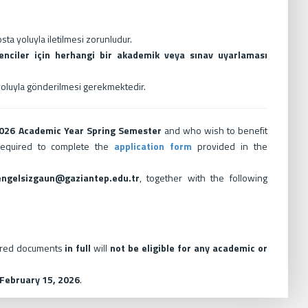
ta yoluyla iletilmesi zorunludur.
enciler için herhangi bir akademik veya sınav uyarlaması
yoluyla gönderilmesi gerekmektedir.
026 Academic Year Spring Semester
and who wish to benefit
required to complete the
application form
provided in the
engelsizgaun@gaziantep.edu.tr
, together with the following
uired documents
in full
will
not be eligible for any academic or
 February 15, 2026
.