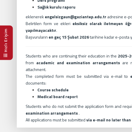
Ders programı
Sağlık kurulu raporu
eklenerek
engelsizgaun@gaziantep.edu.tr
adresine e-pos
Belirtilen form ve ekleri
eksiksiz olarak iletmeyen öğr
yapılmayacaktır
.
Hızlı Erişim
Başvuruların
en geç 15 Şubat 2026
tarihine kadar e-posta 
Students who are continuing their education in the
2025-2
from
academic and examination arrangements
are 
attachment.
The completed form must be submitted via e-mail to
documents:
Course schedule
Medical board report
Students who do not submit the application form and req
examination arrangements
.
All applications must be submitted
via e-mail no later than