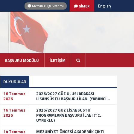
English
Mezun Bilgi Sistemi
GİMER
BAŞVURU MODÜLÜ
İLETİŞİM
DUYURULAR
16 Temmuz
2026/2027 GÜZ ULUSLARARASI
2026
LİSANSÜSTÜ BAŞVURU İLANI (YABANCI...
16 Temmuz
2026/2027 GÜZ LİSANSÜSTÜ
2026
PROGRAMLARA BAŞVURU İLANI (TC.
UYRUKLU)
14 Temmuz
MEZUNİYET ÖNCESİ AKADEMİK ÇIKTI