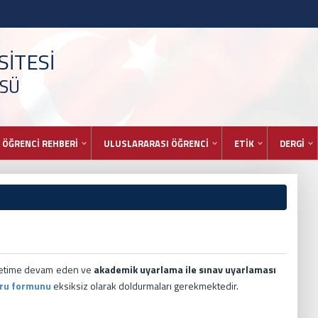
İTESİ
ÜSÜ
ÖĞRENCİ REHBERİ
ULUSLARARASI ÖĞRENCİ
ETİK
DERGİ
ğretime devam eden ve
akademik uyarlama ile sınav uyarlaması
ru formunu
eksiksiz olarak doldurmaları gerekmektedir.